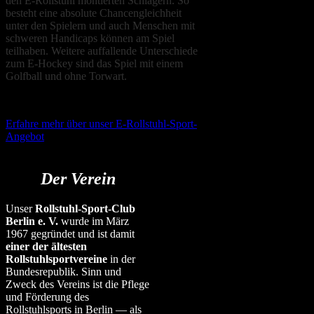
den E-Rollstuhl montierten Schlägern. So
besteht eine absolute Chancengleichheit
unter den Spielern und auch Menschen mit
schweren Handicaps können am Spiel
teilhaben. Weitere auffallende Unterschiede
zum E-Hockey sind das Spiel mit einem
Golfball und ohne Torwart.
Erfahre mehr über unser E-Rollstuhl-Sport-
Angebot
Der Verein
Unser
Rollstuhl-Sport-Club
Berlin e. V.
wurde im März
1967 gegründet und ist damit
einer der ältesten
Rollstuhlsportvereine
in der
Bundesrepublik. Sinn und
Zweck des Vereins ist die Pflege
und Förderung des
Rollstuhlsports in Berlin — als