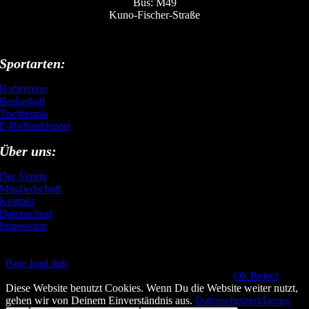
Bus: M49
Kuno-Fischer-Straße
Sportarten:
Badminton
Basketball
Tischtennis
E-Rollstuhlsport
Über uns:
Der Verein
Mitgliedschaft
Kontakt
Datenschutz
Impressum
Page load link
This website uses cookies and third party services.!!
Ok
Reject
Diese Website benutzt Cookies. Wenn Du die Website weiter nutzt,
gehen wir von Deinem Einverständnis aus.
Datenschutzerklärung