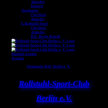
Aktuelles
Historie
Tischtennis
Überblick
Aktuelles
E-Rollstuhl-Sport
Überblick
Aktuelles
RSC Berlin Rebellz
Mitglied werden
Kontakt
RSC Berlin e.V.
Webmaster RSC Berlin e. V.
2026-05-
16T17:31:01+02:00
R
ollstuhl-
S
port-
C
lub
Berlin e.V.
seit 1967