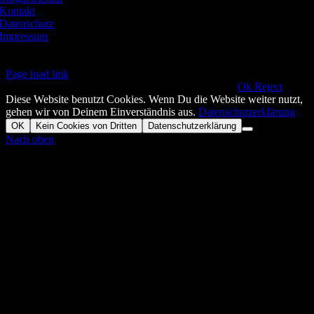
Kontakt
Datenschutz
Impressum
Page load link
This website uses cookies and third party services.!!
Ok
Reject
Diese Website benutzt Cookies. Wenn Du die Website weiter nutzt,
gehen wir von Deinem Einverständnis aus.
Datenschutzerklärung
OK
Kein Cookies von Dritten
Datenschutzerklärung
Nach oben