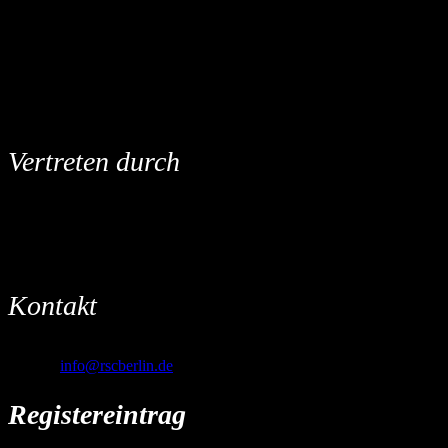
RSC Berlin e. V.
c/o Tom Kowalzik
Thulestraße 19
13189 Berlin
Vertreten durch
Tom Kowalzik (Vorsitzender)
Heiko Gosemann (2. Vorsitzender)
Ilka Beckmann (Kassenwärtin)
Kontakt
Telefon: (030) 85 71 93 90
E-Mail:
info@rscberlin.de
Registereintrag