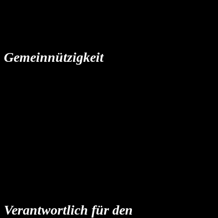
Eintragung im Vereinsregister.
Registergericht: Amtsgericht Berlin
(Charlottenburg)
Registernummer: VR 9079
Gemeinnützigkeit
Wir sind wegen Förderung (Angabe des
begünstigten Zwecks / der begünstigten
Zwecke) des Sportes nach dem
Freistellungsbescheid bzw. nach der Anlage
zum Körperschaftssteuerbescheid des
Finanzamtes für Körperschaften I Berlin St-
Nr: 27/617/62896, vom 28.06.2024 für den
letzten Veranlagungszeitraum 2020-2023
nach § 5 Abs. 1 Nr. 9 des
Körperschaftsteuergesetzes von der
Körperschaftsteuer und nach § 3 Nr. 6 des
Gewerbesteuergesetzes von der
Gewerbesteuer befreit.
Verantwortlich für den