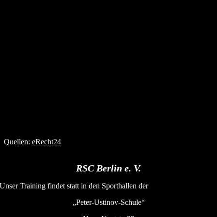
Grenzen des Urheberrechtes bedürfen der
schriftlichen Zustimmung des jeweiligen
Autors bzw. Erstellers. Downloads und
Kopien dieser Seite sind nur für den privaten,
nicht kommerziellen Gebrauch gestattet.
Soweit die Inhalte auf dieser Seite nicht vom
Betreiber erstellt wurden, werden die
Urheberrechte Dritter beachtet. Insbesondere
werden Inhalte Dritter als solche
gekennzeichnet. Sollten Sie trotzdem auf eine
Urheberrechtsverletzung aufmerksam
werden, bitten wir um einen entsprechenden
Hinweis. Bei Bekanntwerden von
Rechtsverletzungen werden wir derartige
Inhalte umgehend entfernen.
Quellen:
eRecht24
RSC Berlin e. V.
Unser Training findet statt in den Sporthallen der
„Peter-Ustinov-Schule“