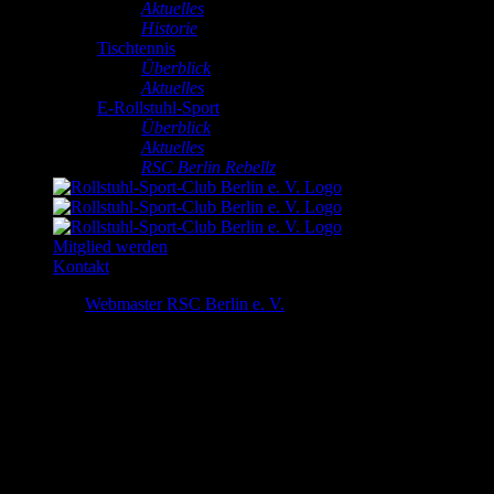
Aktuelles
Historie
Tischtennis
Überblick
Aktuelles
E-Rollstuhl-Sport
Überblick
Aktuelles
RSC Berlin Rebellz
Mitglied werden
Kontakt
Impressum
Webmaster RSC Berlin e. V.
2025-05-
16T14:05:37+02:00
I
mpressum
Angaben gemäß § 5
TMG