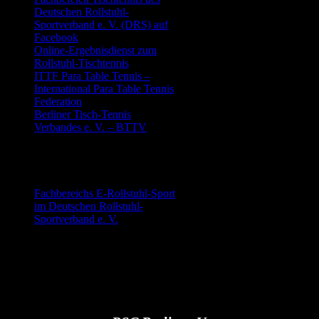
Deutschen Rollstuhl-
Sportverband e. V. (DRS) auf
Facebook
Online-Ergebnisdienst zum
Rollstuhl-Tischtennis
ITTF Para Table Tennis –
International Para Table Tennis
Federation
Berliner Tisch-Tennis
Verbandes e. V. – BTTV
E-Rollstuhl-Sport
Fachbereichs E-Rollstuhl-Sport
im Deutschen Rollstuhl-
Sportverband e. V.
E-Hockey bei der IWAS
(International Wheelchair &
Amputee Sports Federation)
Powerchair Hockey
Deutschland