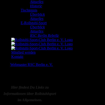
Aktuelles
Historie
Tischtennis
Überblick
Aktuelles
E-Rollstuhl-Sport
Überblick
Aktuelles
RSC Berlin Rebellz
Mitglied werden
Kontakt
Links
Webmaster RSC Berlin e. V.
2025-05-16T14:10:31+02:00
L
inks
Hier findest Du Links zu
Informationen über Rollstuhlsport
im Allgemeinen.