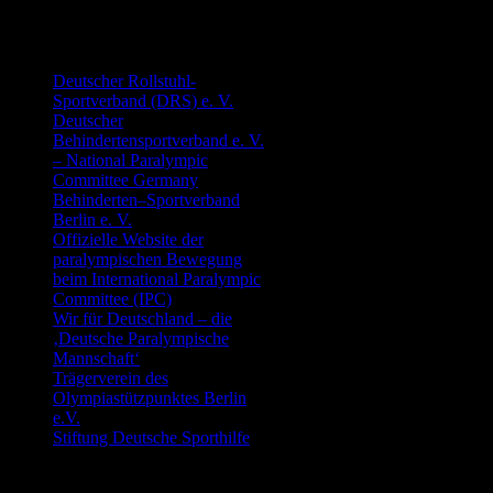
Allgemein
Deutscher Rollstuhl-
Sportverband (DRS) e. V.
Deutscher
Behindertensportverband e. V.
– National Paralympic
Committee Germany
Behinderten–Sportverband
Berlin e. V.
Offizielle Website der
paralympischen Bewegung
beim International Paralympic
Committee (IPC)
Wir für Deutschland – die
‚Deutsche Paralympische
Mannschaft‘
Trägerverein des
Olympiastützpunktes Berlin
e.V.
Stiftung Deutsche Sporthilfe
Badminton