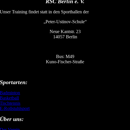
RSC Berlin e. V.
Unser Training findet statt in den Sporthallen der
„Peter-Ustinov-Schule“
Neue Kantstr. 23
14057 Berlin
Bus: M49
Kuno-Fischer-Straße
Sportarten:
Badminton
Basketball
Tischtennis
E-Rollstuhlsport
Über uns:
Der Verein