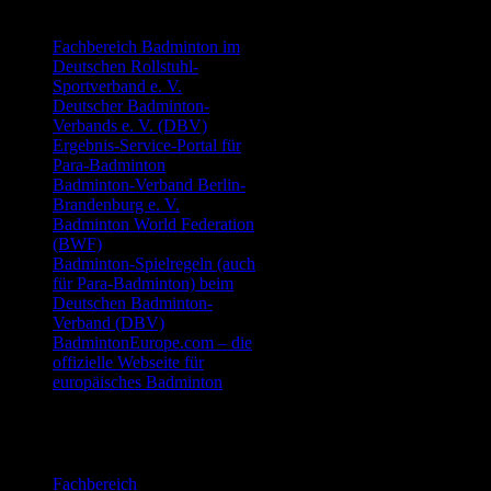
Fachbereich Badminton im
Deutschen Rollstuhl-
Sportverband e. V.
Deutscher Badminton-
Verbands e. V. (DBV)
Ergebnis-Service-Portal für
Para-Badminton
Badminton-Verband Berlin-
Brandenburg e. V.
Badminton World Federation
(BWF)
Badminton-Spielregeln (auch
für Para-Badminton) beim
Deutschen Badminton-
Verband (DBV)
BadmintonEurope.com – die
offizielle Webseite für
europäisches Badminton
Basketball
Fachbereich