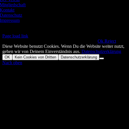
Mitgliedschaft
Kontakt
Datenschutz
Impressum
Page load link
This website uses cookies and third party services.!!
Ok
Reject
Diese Website benutzt Cookies. Wenn Du die Website weiter nutzt,
gehen wir von Deinem Einverständnis aus.
Datenschutzerklärung
OK
Kein Cookies von Dritten
Datenschutzerklärung
Nach oben