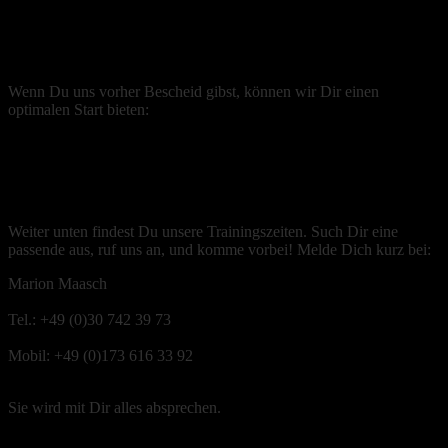
Wenn Du uns vorher Bescheid gibst, können wir Dir einen
optimalen Start bieten:
Wir können Dir einen
Sportrollstuhl
organisieren.
Badminton-
Schläger
und
Bälle
haben wir immer vorrätig.
Unser Trainer kann Dich mit den
Regeln des Badmintons
und der
Fahrweise eines Sportrollstuhl
vertraut machen.
Weiter unten findest Du unsere Trainingszeiten. Such Dir eine
passende aus, ruf uns an, und komme vorbei! Melde Dich kurz bei:
Marion Maasch
Tel.: +49 (0)30 742 39 73
Mobil: +49 (0)173 616 33 92
badminton@rscberlin.de
Sie wird mit Dir alles absprechen.
Trainingszeiten