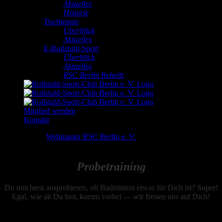
Aktuelles
Historie
Tischtennis
Überblick
Aktuelles
E-Rollstuhl-Sport
Überblick
Aktuelles
RSC Berlin Rebellz
Mitglied werden
Kontakt
Probetraining
Webmaster RSC Berlin e. V.
2025-05-
14T03:55:16+02:00
P
robetraining
Du möchtest ausprobieren, ob Badminton etwas für Dich ist? Super!
Egal, wie alt Du bist, komm vorbei — wir freuen uns auf Dich!