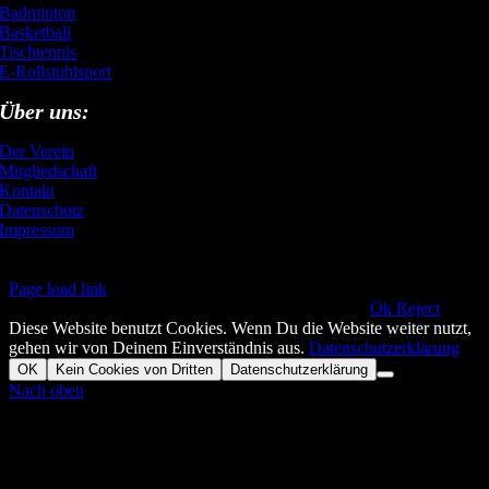
Badminton
Basketball
Tischtennis
E-Rollstuhlsport
Über uns:
Der Verein
Mitgliedschaft
Kontakt
Datenschutz
Impressum
Page load link
This website uses cookies and third party services.!!
Ok
Reject
Diese Website benutzt Cookies. Wenn Du die Website weiter nutzt,
gehen wir von Deinem Einverständnis aus.
Datenschutzerklärung
OK
Kein Cookies von Dritten
Datenschutzerklärung
Nach oben